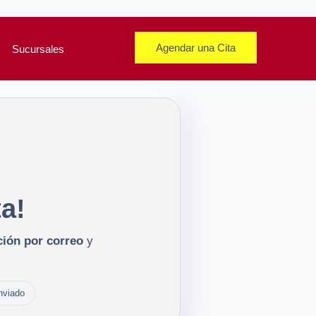
Agendar una Cita
Sucursales
ta!
ión por correo
y
nviado