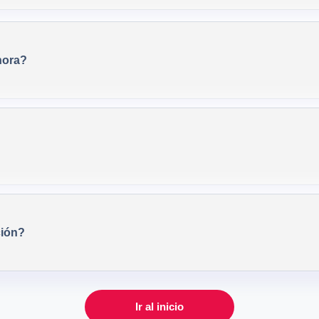
hora?
ción?
Ir al inicio