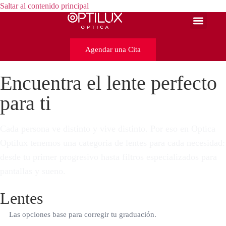
Saltar al contenido principal
Lentes 
Agendar una Cita
Encuentra el lente perfecto
para ti
Cada persona ve distinto y vive distinto. Por eso en Optica
Optilux tenemos una categoria de lentes para cada necesidad:
desde tu primer progresivo hasta filtros especializados para
pantallas y sueno.
Lentes
Las opciones base para corregir tu graduación.