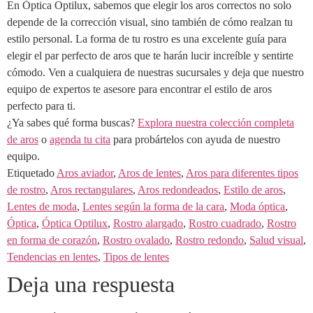
En Óptica Optilux, sabemos que elegir los aros correctos no solo
depende de la corrección visual, sino también de cómo realzan tu
estilo personal. La forma de tu rostro es una excelente guía para
elegir el par perfecto de aros que te harán lucir increíble y sentirte
cómodo. Ven a cualquiera de nuestras sucursales y deja que nuestro
equipo de expertos te asesore para encontrar el estilo de aros
perfecto para ti.
¿Ya sabes qué forma buscas?
Explora nuestra colección completa
de aros
o
agenda tu cita
para probártelos con ayuda de nuestro
equipo.
Etiquetado
Aros aviador
,
Aros de lentes
,
Aros para diferentes tipos
de rostro
,
Aros rectangulares
,
Aros redondeados
,
Estilo de aros
,
Lentes de moda
,
Lentes según la forma de la cara
,
Moda óptica
,
Óptica
,
Óptica Optilux
,
Rostro alargado
,
Rostro cuadrado
,
Rostro
en forma de corazón
,
Rostro ovalado
,
Rostro redondo
,
Salud visual
,
Tendencias en lentes
,
Tipos de lentes
Deja una respuesta